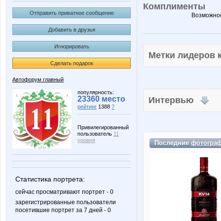
Комплименты
Отправить приватное сообщение
Возможнос
Добавить в друзья
Игнорировать
Метки лидеров
Сделать подарок
Автофорум главный
популярность:
23360 место
Интервью
рейтинг
1388
?
Привилегированный
пользователь
11
уровня
Последние
фотогра
Статистика портрета:
сейчас просматривают портрет - 0
зарегистрированные пользователи
посетившие портрет за 7 дней - 0