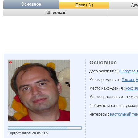
Основное
Блог
( 3 )
Др
Шпионаж
Основное
Дата рождения :
8 Августа
Место рождения :
Россия
,
Н
Место нахождения :
Россия
Место проживания : не ука
Любимые места : не указа
Интересы :
настольный те
Портрет заполнен на 81 %